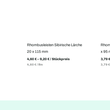
Rhombusleisten Sibirische Lärche
Rhomb
20 x 115 mm
x 95 
4,60
€
–
9,20
€
/ Stückpreis
3,79
4,60
€
/
lfm
3,79
€