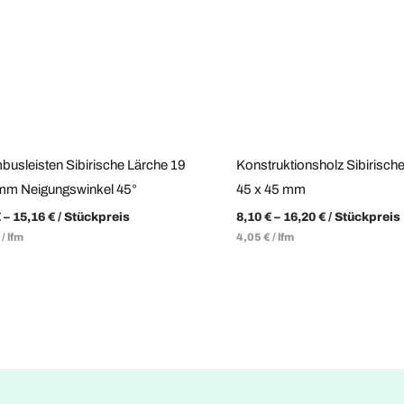
usleisten Sibirische Lärche 19
Konstruktionsholz Sibirisch
mm Neigungswinkel 45°
45 x 45 mm
€
–
15,16
€
/ Stückpreis
8,10
€
–
16,20
€
/ Stückpreis
/
lfm
4,05
€
/
lfm