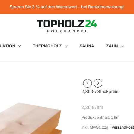
Sparen Sie 3 % auf den Warenwert – bei Banküberweisung!
UKTION
THERMOHOLZ
SAUNA
ZAUN
Konstruktionsholz
Lärche
2,30
€
/ Stückpreis
30
x
2,30
€
/
lfm
45
Produkt enthält: 1
lfm
mm
inkl. MwSt.
zzgl.
Versandkos
Menge