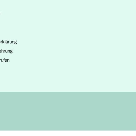
n
rklärung
ehrung
rufen