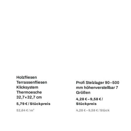
Holzfliesen
Terrassenfliesen
Profi Stelzlager 90–500
Klicksystem
mm höhenverstellbar 7
Thermoesche
Größen
32,7×32,7 cm
4,28
€
–
9,58
€
/
5,79
€
/ Stückpreis
Stückpreis
52,64
€
/
m²
4,28
€
–
9,58
€
/
Stück