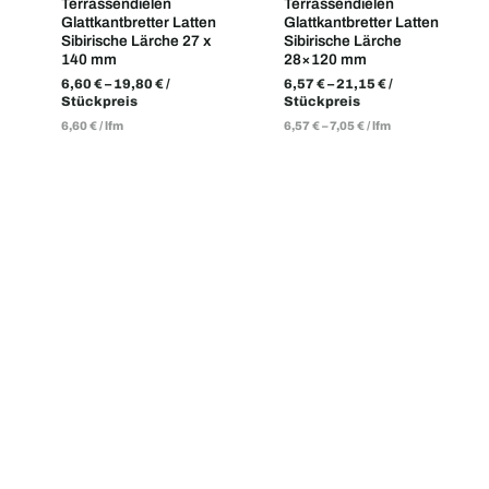
Terrassendielen
Terrassendielen
Glattkantbretter Latten
Glattkantbretter Latten
Sibirische Lärche 27 x
Sibirische Lärche
140 mm
28×120 mm
6,60
€
–
19,80
€
/
6,57
€
–
21,15
€
/
Stückpreis
Stückpreis
6,60
€
/
lfm
6,57
€
–
7,05
€
/
lfm