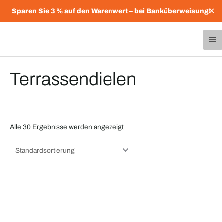
Zum
✕
Sparen Sie 3 % auf den Warenwert – bei Banküberweisung!
Inhalt
springen
Ha
Terrassendielen
Alle 30 Ergebnisse werden angezeigt