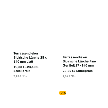
Terrassendielen
Terrassendielen
Sibirische Lärche 28 x
Sibirische Lärche Fine
140 mm glatt
Geriffelt 27×140 mm
19,33
€
–
23,19
€
/
Stückpreis
23,82
€
/ Stückpreis
7,73
€
/
lfm
7,94
€
/
lfm
-2%