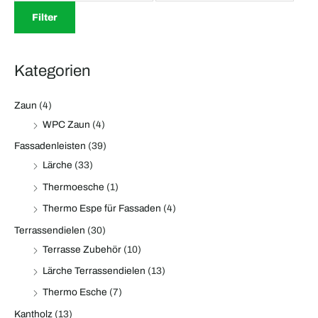
n
e
e
Filter
a
i
i
c
s
s
Kategorien
h
:
Zaun
(4)
WPC Zaun
(4)
Fassadenleisten
(39)
Lärche
(33)
Thermoesche
(1)
Thermo Espe für Fassaden
(4)
Terrassendielen
(30)
Terrasse Zubehör
(10)
Lärche Terrassendielen
(13)
Thermo Esche
(7)
Kantholz
(13)