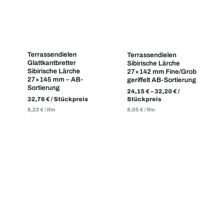
Terrassendielen
Terrassendielen
Glattkantbretter
Sibirische Lärche
Sibirische Lärche
27×142 mm Fine/Grob
27×145 mm – AB-
geriffelt AB-Sortierung
Sortierung
24,15
€
–
32,20
€
/
32,76
€
/ Stückpreis
Stückpreis
8,22
€
/
lfm
8,05
€
/
lfm