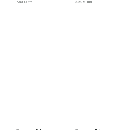
7,80
€
/
lfm
8,50
€
/
lfm