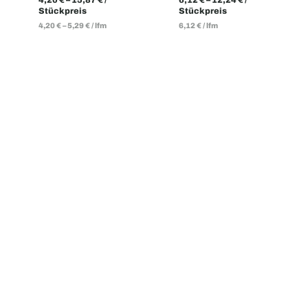
Stückpreis
Stückpreis
4,20
€
–
5,29
€
/
lfm
6,12
€
/
lfm