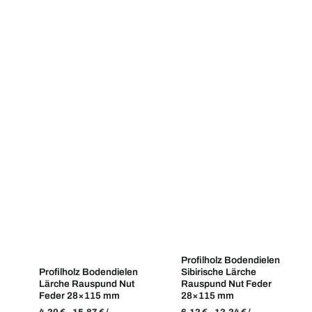
Profilholz Bodendielen
Profilholz Bodendielen
Sibirische Lärche
Lärche Rauspund Nut
Rauspund Nut Feder
Feder 28×115 mm
28×115 mm
4,20
€
–
15,87
€
/
6,12
€
–
12,24
€
/