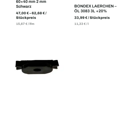
60×40 mm 2 mm
BONDEX LAERCHEN –
Schwarz
ÖL 3083 3L +20%
47,00
€
–
62,68
€
/
Stückpreis
33,99
€
/ Stückpreis
15,67
€
/
lfm
11,33
€
/
l