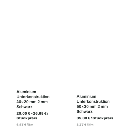
Aluminium
Aluminium
Unterkonstruktion
Unterkonstruktion
40×20 mm 2 mm
50×30 mm 2 mm
Schwarz
Schwarz
20,00
€
–
26,68
€
/
Stückpreis
35,08
€
/ Stückpreis
6,67
€
/
lfm
8,77
€
/
lfm