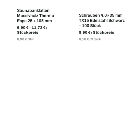
Saunabanklatten
Schrauben 4,0×35 mm
Massivholz Thermo
TX15 Edelstahl Schwarz
Espe 25 x 105 mm
– 100 Stück
6,90
€
–
11,73
€
/
Stückpreis
9,90
€
/ Stückpreis
6,90
€
/
lfm
0,10
€
/
Stück