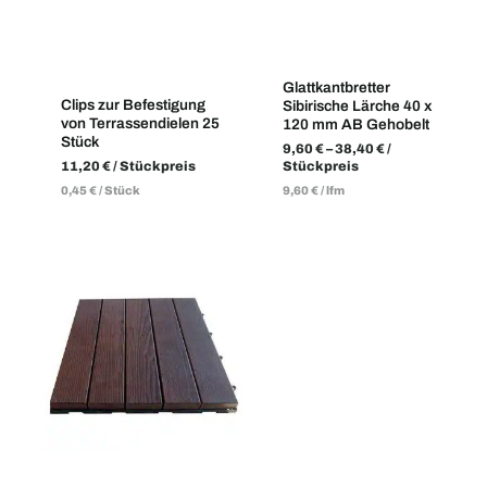
Glattkantbretter
Clips zur Befestigung
Sibirische Lärche 40 x
von Terrassendielen 25
120 mm AB Gehobelt
Stück
9,60
€
–
38,40
€
/
11,20
€
/ Stückpreis
Stückpreis
0,45
€
/
Stück
9,60
€
/
lfm