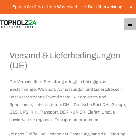
Zum
✕
Sparen Sie 3 % auf den Warenwert – bei Banküberweisung!
Inhalt
springen
Ha
Versand & Lieferbedingungen
(DE)
Der Versand Ihrer Bestellung erfolgt – abhängig von
Bestellmenge, Warenart, Abmessungen und Lieferadresse –
über verschiedene Paketdienste, Kurierdienste und
Speditionen, unter anderem DHL (Deutsche Post DHL Group),
GLS, UPS, R.H. Transport, DER KURIER, Elefant Umzug
sowie weitere regionale Transportunternehmen.
Je nach Größe und Umfang der Bestellung kann die Lieferung