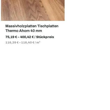
Massivholzplatten Tischplatten
Thermo Ahorn 40 mm
75,19
€
–
400,42
€
/ Stückpreis
116,39
€
–
116,40
€
/
m²