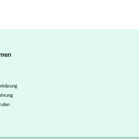
hmen
rklärung
ehrung
rufen