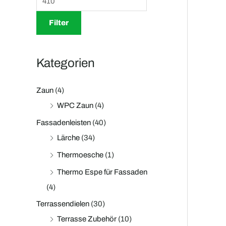
a
i
i
Filter
c
s
s
h
:
Kategorien
Zaun
(4)
WPC Zaun
(4)
Fassadenleisten
(40)
Lärche
(34)
Thermoesche
(1)
Thermo Espe für Fassaden
(4)
Terrassendielen
(30)
Terrasse Zubehör
(10)