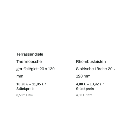
Terrassendiele
Thermoesche
Rhombusleisten
geriffelt/glatt 20 x 130
Sibirische Lärche 20 x
mm
120 mm
10,20
€
–
11,05
€
/
4,80
€
–
13,92
€
/
Stückpreis
Stückpreis
8,50
€
/
lfm
4,80
€
/
lfm