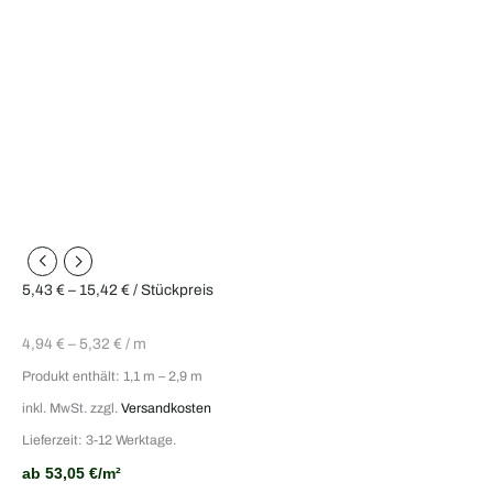
5,43
€
–
15,42
€
/ Stückpreis
4,94
€
–
5,32
€
/
m
Produkt enthält: 1,1
m
– 2,9
m
inkl. MwSt.
zzgl.
Versandkosten
Lieferzeit: 3-12 Werktage.
ab 53,05 €/m²