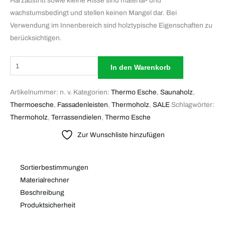
Harzaustritt sowie kleine Risse sind material- und
wachstumsbedingt und stellen keinen Mangel dar. Bei
Verwendung im Innenbereich sind holztypische Eigenschaften zu
berücksichtigen.
In den Warenkorb
Artikelnummer:
n. v.
Kategorien:
Thermo Esche
,
Saunaholz
,
Thermoesche
,
Fassadenleisten
,
Thermoholz
,
SALE
Schlagwörter:
Thermoholz
,
Terrassendielen
,
Thermo Esche
Zur Wunschliste hinzufügen
Sortierbestimmungen
Materialrechner
Beschreibung
Produktsicherheit