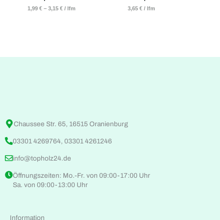
1,99
€
–
3,15
€
/
lfm
3,65
€
/
lfm
Chaussee Str. 65, 16515 Oranienburg
03301 4269764, 03301 4261246
info@topholz24.de
Öffnungszeiten: Mo.-Fr. von 09:00-17:00 Uhr
Sa. von 09:00-13:00 Uhr
Information