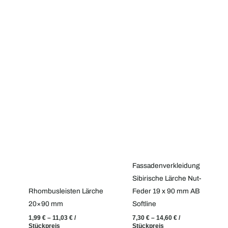
Fassadenverkleidung
Sibirische Lärche Nut-
Rhombusleisten Lärche
Feder 19 x 90 mm AB
20×90 mm
Softline
1,99
€
–
11,03
€
/
7,30
€
–
14,60
€
/
Stückpreis
Stückpreis