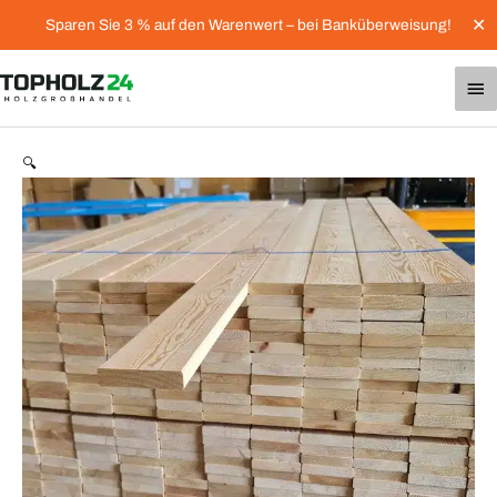
Zum
✕
Sparen Sie 3 % auf den Warenwert – bei Banküberweisung!
Inhalt
springen
Ha
Fassadenholz
🔍
Glattkantbretter
Sibirische
Lärche
20
x
90
mm
Menge