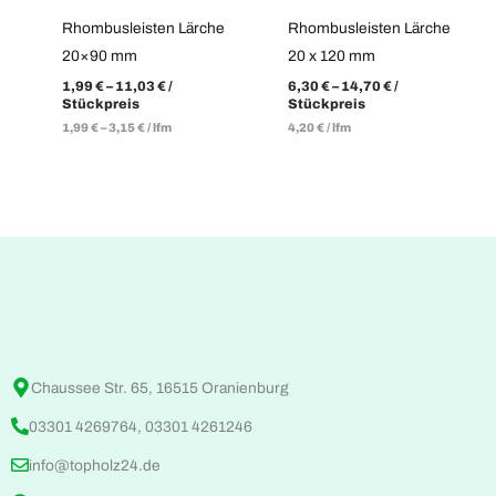
Rhombusleisten Lärche
Rhombusleisten Lärche
20×90 mm
20 x 120 mm
1,99
€
–
11,03
€
/
6,30
€
–
14,70
€
/
Stückpreis
Stückpreis
1,99
€
–
3,15
€
/
lfm
4,20
€
/
lfm
Chaussee Str. 65, 16515 Oranienburg
03301 4269764, 03301 4261246
info@topholz24.de