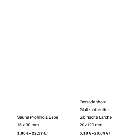
Fassadenholz
Glattkantbretter
Sauna Profilholz Espe
Sibirische Lärche
15 x 90 mm
20×120 mm
1,60
€
–
22,17
€
/
5,16
€
–
20,64
€
/