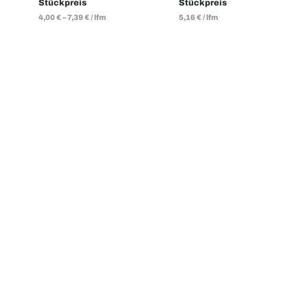
Stückpreis
Stückpreis
4,00
€
–
7,39
€
/
lfm
5,16
€
/
lfm