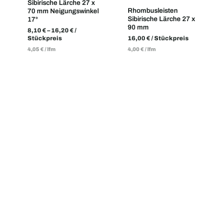
Sibirische Lärche 27 x
Rhombusleisten
70 mm Neigungswinkel
Sibirische Lärche 27 x
17°
90 mm
8,10
€
–
16,20
€
/
Stückpreis
16,00
€
/ Stückpreis
4,05
€
/
lfm
4,00
€
/
lfm