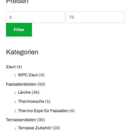
Preisen
h
.
.
e
P
P
n
r
r
n
e
e
Filter
a
i
i
c
s
s
Kategorien
h
:
Zaun
(4)
WPC Zaun
(4)
Fassadenleisten
(40)
Lärche
(34)
Thermoesche
(1)
Thermo Espe für Fassaden
(4)
Terrassendielen
(30)
Terrasse Zubehör
(10)