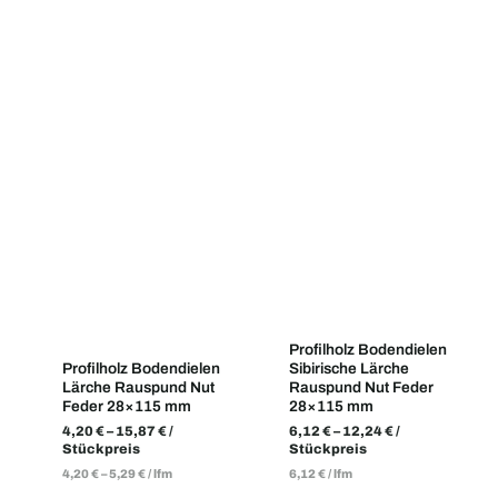
Profilholz Bodendielen
Profilholz Bodendielen
Sibirische Lärche
Lärche Rauspund Nut
Rauspund Nut Feder
Feder 28×115 mm
28×115 mm
4,20
€
–
15,87
€
/
6,12
€
–
12,24
€
/
Stückpreis
Stückpreis
4,20
€
–
5,29
€
/
lfm
6,12
€
/
lfm