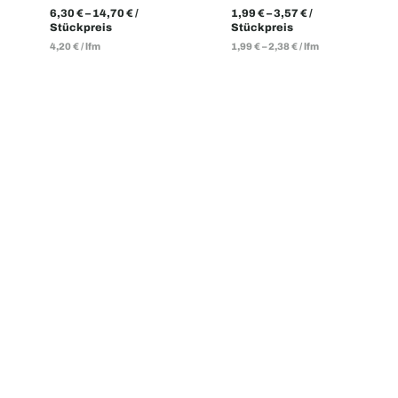
6,30
€
–
14,70
€
/
1,99
€
–
3,57
€
/
Stückpreis
Stückpreis
4,20
€
/
lfm
1,99
€
–
2,38
€
/
lfm