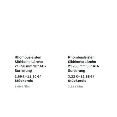
Rhombusleisten
Rhombusleisten
Sibirische Lärche
Sibirische Lärche
21×58 mm 30° AB-
21×68 mm 30° AB-
Sortierung
Sortierung
2,69
€
–
11,30
€
/
3,22
€
–
12,88
€
/
Stückpreis
Stückpreis
2,69
€
/
lfm
3,22
€
/
lfm