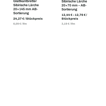
Glattkantbretter
Sibirische Lärche
Sibirische Lärche
20×70 mm – AB-
20×145 mm AB-
Sortierung
Sortierung
12,44
€
–
12,76
€
/
24,27
€
/ Stückpreis
Stückpreis
6,09
€
/
lfm
3,19
€
/
lfm