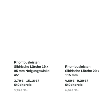
Rhombusleisten
Sibirische Lärche 19 x
Rhombusleisten
95 mm Neigungswinkel
Sibirische Lärche 20 x
45°
115 mm
3,79
€
–
15,16
€
/
4,60
€
–
9,20
€
/
Stückpreis
Stückpreis
3,79
€
/
lfm
4,60
€
/
lfm