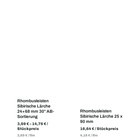
Rhombusleisten
Sibirische Lärche
Rhombusleisten
24×68 mm 30° AB-
Sibirische Lärche 25 x
Sortierung
90 mm
3,69
€
–
14,76
€
/
Stückpreis
16,64
€
/ Stückpreis
3,69
€
/
lfm
4,16
€
/
lfm