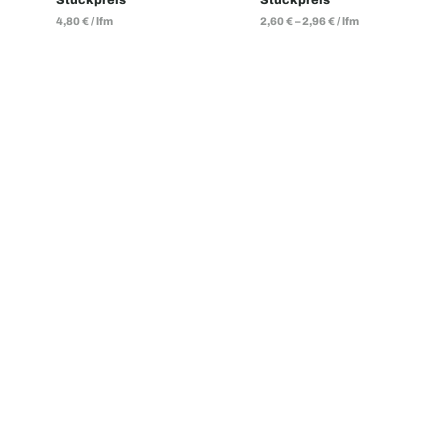
4,80
€
/
lfm
2,60
€
–
2,96
€
/
lfm