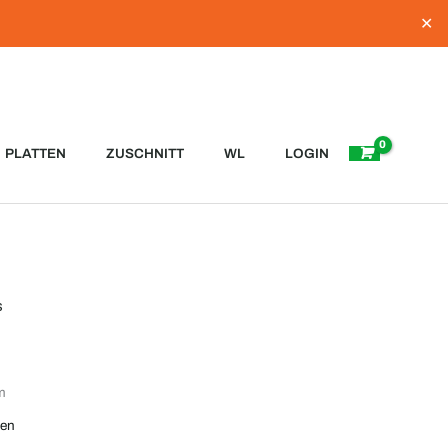
✕
PLATTEN
ZUSCHNITT
WL
LOGIN
s
m
ten