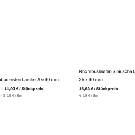
Rhombusleisten Sibirische 
busleisten Lärche 20×90 mm
25 x 90 mm
€
–
11,03
€
/ Stückpreis
16,64
€
/ Stückpreis
–
3,15
€
/
lfm
4,16
€
/
lfm