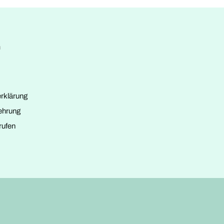
n
rklärung
ehrung
rufen