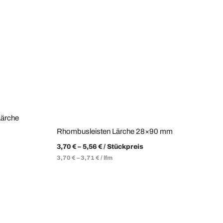
Lärche
Rhombusleisten Lärche 28×90 mm
3,70
€
–
5,56
€
/ Stückpreis
3,70
€
–
3,71
€
/
lfm