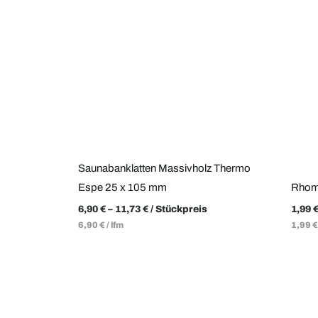
Saunabanklatten Massivholz Thermo
Espe 25 x 105 mm
Rhom
6,90
€
–
11,73
€
/ Stückpreis
1,99
6,90
€
/
lfm
1,99
€