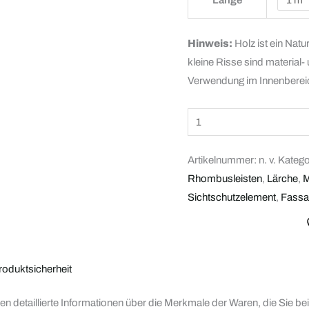
Länge
Hinweis:
Holz ist ein Natu
kleine Risse sind material
Verwendung im Innenbereic
Artikelnummer:
n. v.
Katego
Rhombusleisten
,
Lärche
,
M
Sichtschutzelement
,
Fassa
roduktsicherheit
hnen detaillierte Informationen über die Merkmale der Waren, die Sie 