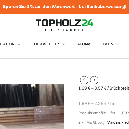
Sparen Sie 3 % auf den Warenwert – bei Banküberweisung!
UKTION
THERMOHOLZ
SAUNA
ZAUN
Rhombusleisten
Lärche
1,99
€
–
3,57
€
/ Stückprei
20
x
1,99
€
–
2,38
€
/
lfm
68
Produkt enthält: 1
lfm
– 1,5
lf
mm
inkl. MwSt.
zzgl.
Versandkos
Menge