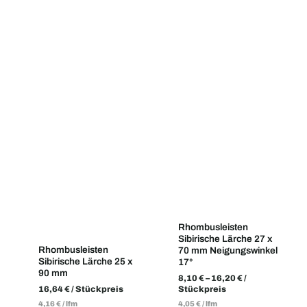
Rhombusleisten
Sibirische Lärche 27 x
Rhombusleisten
70 mm Neigungswinkel
Sibirische Lärche 25 x
17°
90 mm
8,10
€
–
16,20
€
/
16,64
€
/ Stückpreis
Stückpreis
4,16
€
/
lfm
4,05
€
/
lfm