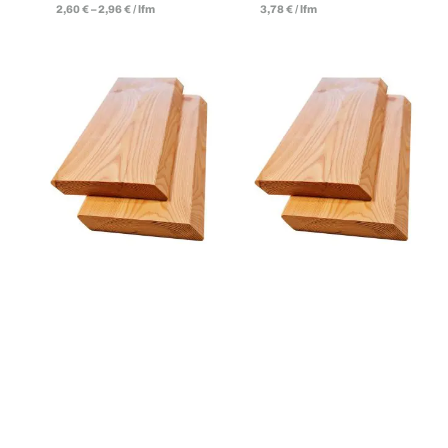
2,60
€
–
2,96
€
/
lfm
3,78
€
/
lfm