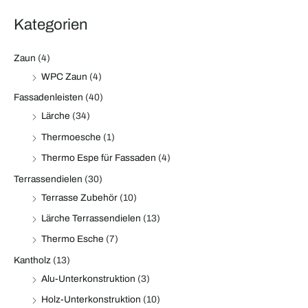
c
s
s
Kategorien
h
:
Zaun
(4)
WPC Zaun
(4)
Fassadenleisten
(40)
Lärche
(34)
Thermoesche
(1)
Thermo Espe für Fassaden
(4)
Terrassendielen
(30)
Terrasse Zubehör
(10)
Lärche Terrassendielen
(13)
Thermo Esche
(7)
Kantholz
(13)
Alu-Unterkonstruktion
(3)
Holz-Unterkonstruktion
(10)