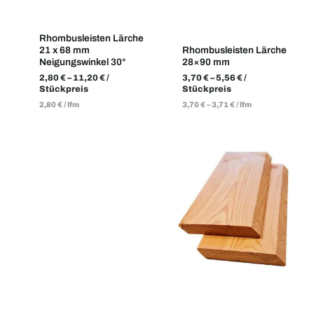
Rhombusleisten Lärche
21 x 68 mm
Rhombusleisten Lärche
Neigungswinkel 30°
28×90 mm
2,80
€
–
11,20
€
/
3,70
€
–
5,56
€
/
Stückpreis
Stückpreis
2,80
€
/
lfm
3,70
€
–
3,71
€
/
lfm