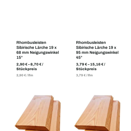
Rhombusleisten
Rhombusleisten
Sibirische Lärche 19 x
Sibirische Lärche 19 x
68 mm Neigungswinkel
95 mm Neigungswinkel
15°
45°
2,90
€
–
8,70
€
/
3,79
€
–
15,16
€
/
Stückpreis
Stückpreis
2,90
€
/
lfm
3,79
€
/
lfm