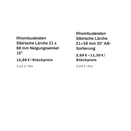
Rhombusleisten
Rhombusleisten
Sibirische Lärche
Sibirische Lärche 21 x
21×58 mm 30° AB-
68 mm Neigungswinkel
Sortierung
15°
2,69
€
–
11,30
€
/
12,88
€
/ Stückpreis
Stückpreis
3,22
€
/
lfm
2,69
€
/
lfm