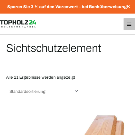
Zum
✕
Sparen Sie 3 % auf den Warenwert – bei Banküberweisung!
Inhalt
springen
Ha
Sichtschutzelement
Alle 21 Ergebnisse werden angezeigt