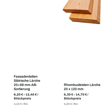
Fassadenlatten
Sibirische Lärche
20×68 mm AB-
Rhombusleisten Lärche
Sortierung
20 x 120 mm
6,20
€
–
12,40
€
/
6,30
€
–
14,70
€
/
Stückpreis
Stückpreis
3,10
€
/
lfm
4,20
€
/
lfm