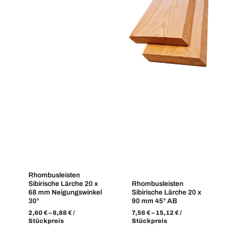
Rhombusleisten
Sibirische Lärche 20 x
Rhombusleisten
68 mm Neigungswinkel
Sibirische Lärche 20 x
30°
90 mm 45° AB
2,60
€
–
8,88
€
/
7,56
€
–
15,12
€
/
Stückpreis
Stückpreis