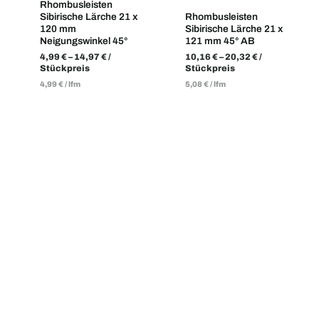
Rhombusleisten
Sibirische Lärche 21 x
Rhombusleisten
120 mm
Sibirische Lärche 21 x
Neigungswinkel 45°
121 mm 45° AB
4,99
€
–
14,97
€
/
10,16
€
–
20,32
€
/
Stückpreis
Stückpreis
4,99
€
/
lfm
5,08
€
/
lfm