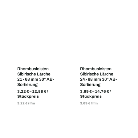
Rhombusleisten
Rhombusleisten
Sibirische Lärche
Sibirische Lärche
21×68 mm 30° AB-
24×68 mm 30° AB-
Sortierung
Sortierung
3,22
€
–
12,88
€
/
3,69
€
–
14,76
€
/
Stückpreis
Stückpreis
3,22
€
/
lfm
3,69
€
/
lfm