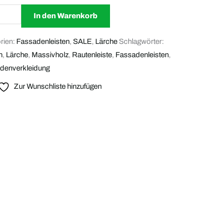
In den Warenkorb
rien:
Fassadenleisten
,
SALE
,
Lärche
Schlagwörter:
n
,
Lärche
,
Massivholz
,
Rautenleiste
,
Fassadenleisten
,
denverkleidung
Zur Wunschliste hinzufügen