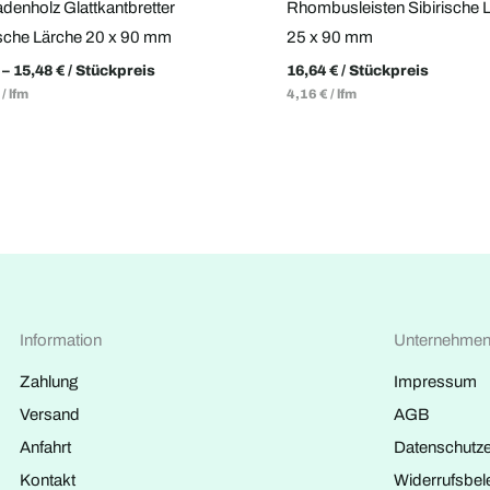
denholz Glattkantbretter
Rhombusleisten Sibirische 
ische Lärche 20 x 90 mm
25 x 90 mm
–
15,48
€
/ Stückpreis
16,64
€
/ Stückpreis
/
lfm
4,16
€
/
lfm
Information
Unternehme
Zahlung
Impressum
Versand
AGB
Anfahrt
Datenschutze
Kontakt
Widerrufsbel