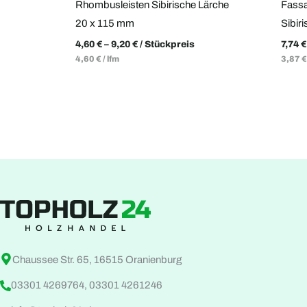
Rhombusleisten Sibirische Lärche
Fassa
20 x 115 mm
Sibir
4,60
€
–
9,20
€
/ Stückpreis
7,74
€
4,60
€
/
lfm
3,87
€
Chaussee Str. 65, 16515 Oranienburg
03301 4269764, 03301 4261246