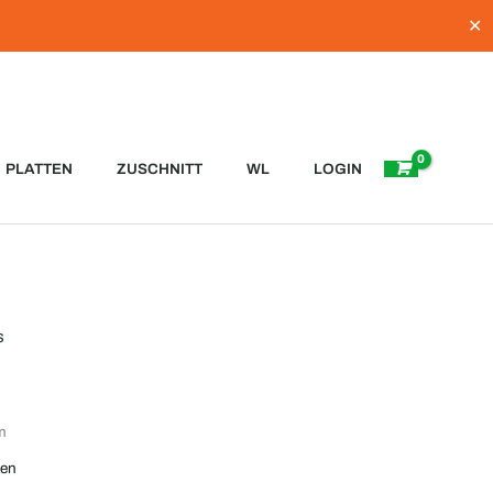
✕
PLATTEN
ZUSCHNITT
WL
LOGIN
s
m
ten