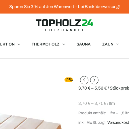
Sparen Sie 3 % auf den Warenwert – bei Banküberweisung!
UKTION
THERMOHOLZ
SAUNA
ZAUN
Rhombusleisten
-2%
Lärche
3,70
€
–
5,56
€
/ Stückprei
28x90
mm
3,70
€
–
3,71
€
/
lfm
Menge
Produkt enthält: 1
lfm
– 1,5
lf
inkl. MwSt.
zzgl.
Versandkos