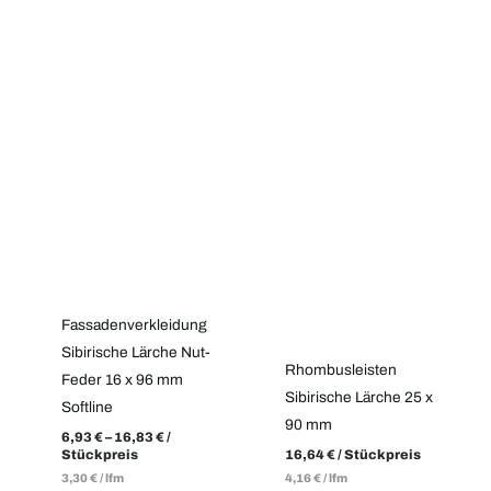
Fassadenverkleidung
Sibirische Lärche Nut-
Rhombusleisten
Feder 16 x 96 mm
Sibirische Lärche 25 x
Softline
90 mm
6,93
€
–
16,83
€
/
Stückpreis
16,64
€
/ Stückpreis
3,30
€
/
lfm
4,16
€
/
lfm