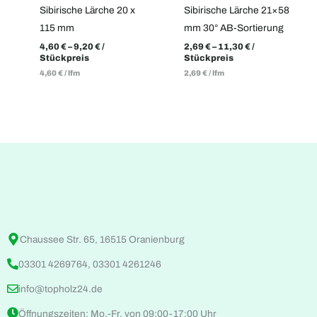
Sibirische Lärche 20 x
Sibirische Lärche 21×58
115 mm
mm 30° AB-Sortierung
4,60
€
–
9,20
€
/
2,69
€
–
11,30
€
/
Stückpreis
Stückpreis
4,60
€
/
lfm
2,69
€
/
lfm
Chaussee Str. 65, 16515 Oranienburg
03301 4269764, 03301 4261246
info@topholz24.de
Öffnungszeiten: Mo.-Fr. von 09:00-17:00 Uhr