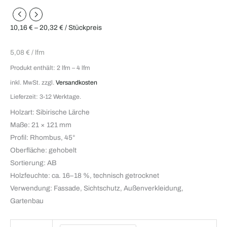
10,16
€
–
20,32
€
/ Stückpreis
5,08
€
/
lfm
Produkt enthält: 2
lfm
– 4
lfm
inkl. MwSt.
zzgl.
Versandkosten
Lieferzeit: 3-12 Werktage.
Holzart: Sibirische Lärche
Maße: 21 × 121 mm
Profil: Rhombus, 45°
Oberfläche: gehobelt
Sortierung: AB
Holzfeuchte: ca. 16–18 %, technisch getrocknet
Verwendung: Fassade, Sichtschutz, Außenverkleidung,
Gartenbau