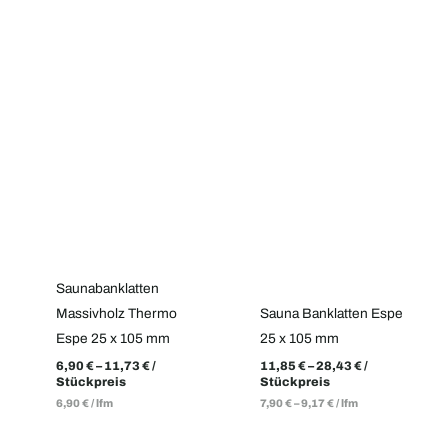
Saunabanklatten
Massivholz Thermo
Sauna Banklatten Espe
Espe 25 x 105 mm
25 x 105 mm
6,90
€
–
11,73
€
/
11,85
€
–
28,43
€
/
Stückpreis
Stückpreis
6,90
€
/
lfm
7,90
€
–
9,17
€
/
lfm