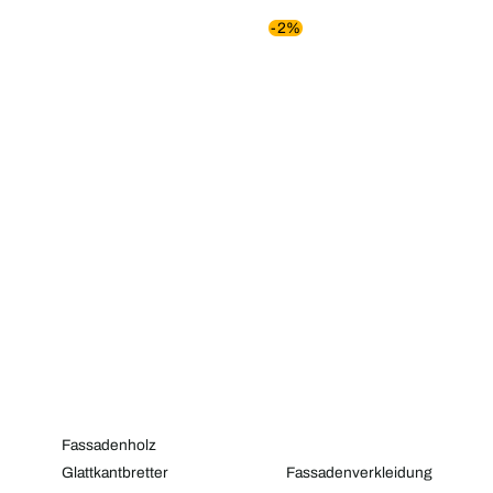
Ursprünglicher
Aktueller
-2%
Preis
Preis
war:
ist:
5,52 €
5,41 €.
Fassadenholz
Glattkantbretter
Fassadenverkleidung