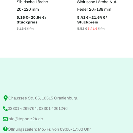
Sibirische Lärche
Sibirische Lärche Nut-
20×120 mm
Feder 20×138 mm
5,16
€
–
20,64
€
/
5,41
€
–
21,64
€
/
Stückpreis
Stückpreis
5,16
€
/
lfm
5,52
€
5,41
€
/
lfm
Chaussee Str. 65, 16515 Oranienburg
03301 4269764, 03301 4261246
info@topholz24.de
Öffnungszeiten: Mo.-Fr. von 09:00-17:00 Uhr